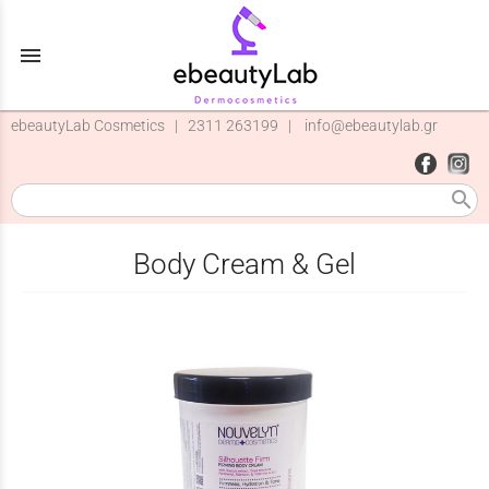
menu
ebeautyLab Cosmetics |
2311 263199
|
info@ebeautylab.gr
search
Body Cream & Gel