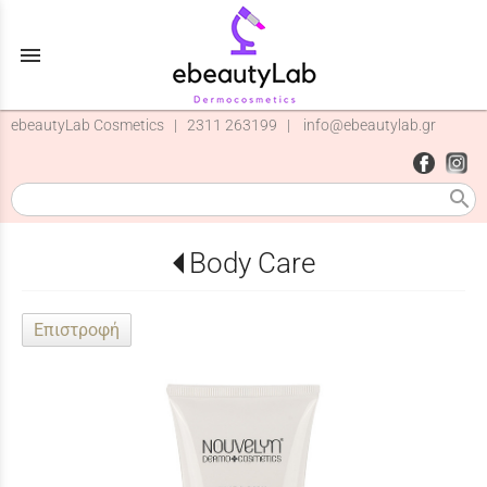
menu
ebeautyLab Cosmetics |
2311 263199
|
info@ebeautylab.gr
search
Body Care
Επιστροφή