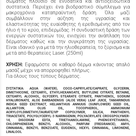
σώματος πλούσιο σε ενυδατικά και αντιοξειδωτικά
συστατικά. Περιέχει ένα βιοδραστικό σύμπλεγμα για
μακροχρόνια καταπραϋντική δράση. Όλα μαζί
συμβάλλουν στην αύξηση της υγρασίας και
ελαστικότητας της ευαίσθητης ή ερεθισμένης από τον
ήλιο ή το κρύο, επιδερμίδας. Η συνδυαστική δράση των
ενεργών συστατικών του, ενισχύει την ανάπλαση του
δέρματος καθώς και την συγκράτηση της υγρασίας.
Είναι ιδανικό για μετά την ηλιοθεραπεία, το ξύρισμα και
μετά από θεραπείες Laser. (250ml)
ΧΡΗΣΗ:
Εφαρμόστε σε καθαρό δέρμα κάνοντας απαλό
μασάζ μέχρι να απορροφηθεί πλήρως.
Για όλους τους τύπους δέρματος.
ΣΥΣΤΑΤΙΚΑ
:
AQUA (WATER), COCO-CAPRYLATE/CAPRATE, GLYCERIN,
DIMETHICONE, CETEARYL, ETHYLHEXANOATE, BUTYLENE CITRATE, BETAINE,
CETEARYL ALCOHOL, GLYCERYL STEARATE CITRATE, PANTHENOL, SODIUM
HYALURONATE, ALOE BARBADENSIS (ALOE VERA) LEAF JUICE, TAMARINDUS
INDICA SEED EXCTRACT, HELIANTHUS ANNUUS (SUNFLOWER) SEED OIL,
ALLANTOIN, OLUS OIL, TOCOPHEROL, AMMONIUM
ACRYLOYLDIMETHYLTAURATE/VP COPOLYMER, SILICA, PANTHENYL
TRIACETATE, POLYGLYCERYL-3 NARINGENIN, POLYACRYLATE CROSSPOLYMER-
14, DISODIUM EDTA, TRIETHANOLAMINE, PHENOXYETHANOL,
CHLORPHENESIN, BENZYL ALCOHOL, PARFUM (FREGRANCE), AMYL
CINNAMAL, BENZYL BENZOATE, EUGENOL, HEXYL CINNAMAL, LIMONENE,
LINALOOL